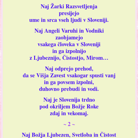
Naj Žarki Razsvetljenja
presijejo
ume in srca vseh ljudi v Sloveniji.
Naj Angeli Varuhi in Vodniki
zaobjamejo
vsakega človeka v Sloveniji
in ga izpolnijo
z Ljubeznijo, Čistostjo, Mirom…
Naj odprejo prehod,
da se Višja Zavest vsakogar spusti vanj
in ga povsem izpolni,
duhovno prebudi in vodi.
Naj je Slovenija trdno
pod okriljem Božje Roke
zdaj in vekomaj.
~
2
~
Naj Božja Ljubezen, Svetloba in Čistost