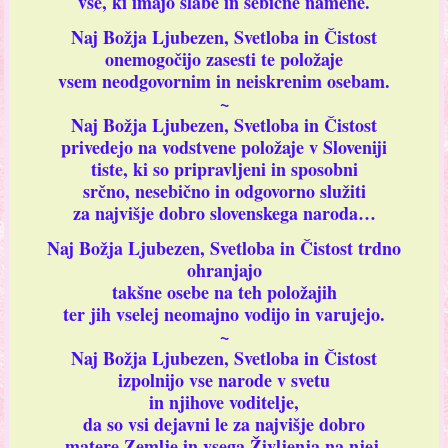
vse, ki imajo slabe in sebične namene.
Naj Božja Ljubezen, Svetloba in Čistost
onemogočijo zasesti te položaje
vsem neodgovornim in neiskrenim osebam.
~
Naj Božja Ljubezen, Svetloba in Čistost
privedejo na vodstvene položaje v Sloveniji
tiste, ki so pripravljeni in sposobni
srčno, nesebično in odgovorno služiti
za najvišje dobro slovenskega naroda…
Naj Božja Ljubezen, Svetloba in Čistost trdno
ohranjajo
takšne osebe na teh položajih
ter jih vselej neomajno vodijo in varujejo.
~
Naj Božja Ljubezen, Svetloba in Čistost
izpolnijo vse narode v svetu
in njihove voditelje,
da so vsi dejavni le za najvišje dobro
matere Zemlje in vsega Življenja na njej.