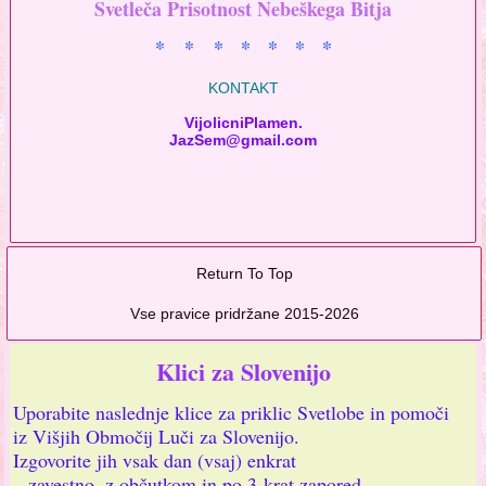
Svetleča Prisotnost Nebeškega Bitja
* * * * * * *
KONTAKT
VijolicniPlamen.
JazSem@gmail.com
.
Return To Top
Vse pravice pridržane 2015-2026
Klici za Slovenijo
Uporabite naslednje klice za priklic Svetlobe in pomoči
iz Višjih Območij Luči za Slovenijo.
Izgovorite jih vsak dan (vsaj) enkrat
– zavestno, z občutkom in po 3-krat zapored.