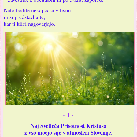
Nato bodite nekaj časa v tišini
in si predstavljajte,
kar ti klici nagovarjajo.
~
1
~
Naj Svetleča Prisotnost Kristusa
z vso močjo sije v atmosferi Slovenije.