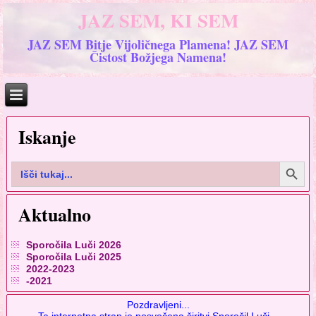
JAZ SEM, KI SEM
JAZ SEM Bitje Vijoličnega Plamena! JAZ SEM
Čistost Božjega Namena!
Iskanje
Search Button
Search
for:
Aktualno
Sporočila Luči 2026
Sporočila Luči 2025
2022-2023
-2021
Pozdravljeni...
Ta internetna stran je posvečena širitvi Sporočil Luči...