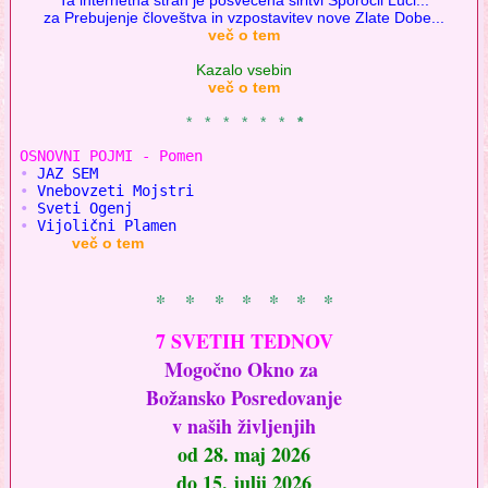
za Prebujenje človeštva in vzpostavitev nove Zlate Dobe...
več o tem
Kazalo vsebin
več o tem
* * * * * *
*
OSNOVNI POJMI - 
Pomen
•
•
•
•
 Vijolični Plamen
več o tem
* * * * * * *
7 SVETIH TEDNOV
Mogočno Okno za
Božansko Posredovanje
v naših življenjih
od 28. maj 2026
do 15. julij 2026