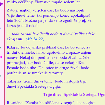
veliko očiščenje človeštva trajalo sedem let.
je
Zato je najbolj verjeten čas, ko bodo nastopili
‘trije dnevi teme’ (ki pomenijo konec apokalipse)
leto 2024. Možno pa je, da se to zgodi že prej, ker
Jezus je tudi rekel:
v
‘…toda zaradi izvoljenih bodo ti dnevi ‘velike stiske’
skrajšani.’
(Mt 24:22)
Kdaj se bo dejansko približal čas, ko bo sonce za
*
tri dni otemnelo, lahko ugotovimo z opazovanjem
narave. Nekaj dni pred tem se bodo živali začele
m
pripravljati, ker bodo čutile, da se nekaj bliža.
Postale bodo tihe. Da, ptice in druge živali bodo
potihnile in se umaknile v zavetje.
*
Takoj za ‘tremi dnevi teme’ bodo nastopili trije
dnevi Spektakla Svetega Ognja.
Trije dnevi Spektakla Svetega Og
Resnično, ‘Zemlja bo očiščena v ognju’, kot se glasi