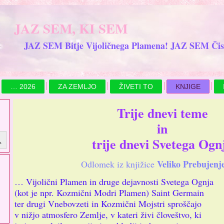
JAZ SEM, KI SEM
JAZ SEM Bitje Vijoličnega Plamena! JAZ SEM Čis
… 2026
ZA ZEMLJO
ŽIVETI TO
KNJIGE
Trije dnevi teme
in
utton
trije dnevi Svetega Ogn
Veliko Prebujenj
Odlomek iz knjižice
… Vijolični Plamen in druge dejavnosti Svetega Ognja
(kot je npr. Kozmični Modri Plamen) Saint Germain
ter drugi Vnebovzeti in Kozmični Mojstri sproščajo
v nižjo atmosfero Zemlje, v kateri živi človeštvo, ki