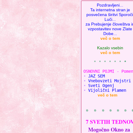
Pozdravljeni...
Ta internetna stran je
posvečena širitvi Sporoči
Luči...
za Prebujenje človeštva i
vzpostavitev nove Zlate
Dobe...
več o tem
Kazalo vsebin
več o tem
* * * * * *
*
OSNOVNI POJMI - 
Pome
•
•
•
•
 Vijolični Plamen
več o tem
* * * * * * 
7 SVETIH TEDNO
Mogočno Okno za