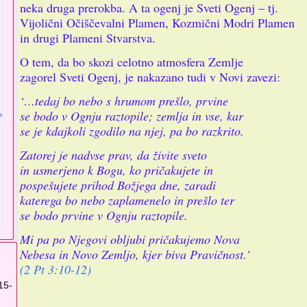
neka druga prerokba. A ta ogenj je Sveti Ogenj – tj.
Vijolični Očiščevalni Plamen, Kozmični Modri Plamen
in drugi Plameni Stvarstva.
O tem, da bo skozi celotno atmosfera Zemlje
zagorel Sveti Ogenj, je nakazano tudi v Novi zavezi:
‘…tedaj bo nebo s hrumom prešlo, prvine
se bodo v Ognju raztopile; zemlja in vse, kar
*
se je kdajkoli zgodilo na njej, pa bo razkrito.
Zatorej je nadvse prav, da živite sveto
in usmerjeno k Bogu, ko pričakujete in
pospešujete prihod Božjega dne, zaradi
katerega bo nebo zaplamenelo in prešlo ter
se bodo prvine v Ognju raztopile.
Mi pa po Njegovi obljubi pričakujemo Nova
Nebesa in Novo Zemljo, kjer biva Pravičnost.’
(2 Pt 3:10-12)
15-