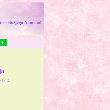
tost Božjega Namena!
IN
ja
e
4
št.