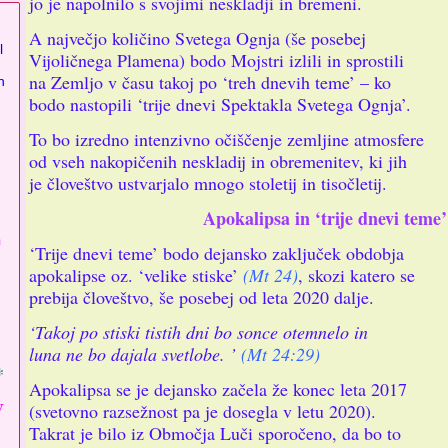
jo je napolnilo s svojimi neskladji in bremeni.
A največjo količino Svetega Ognja (še posebej
l
Vijoličnega Plamena) bodo Mojstri izlili in sprostili
na Zemljo v času takoj po ‘treh dnevih teme’ – ko
n
bodo nastopili ‘trije dnevi Spektakla Svetega Ognja’.
To bo izredno intenzivno očiščenje zemljine atmosfere
od vseh nakopičenih neskladij in obremenitev, ki jih
je človeštvo ustvarjalo mnogo stoletij in tisočletij.
Apokalipsa in ‘trije dnevi teme’
n
‘Trije dnevi teme’ bodo dejansko zaključek obdobja
apokalipse oz. ‘velike stiske’
(Mt 24)
, skozi katero se
prebija človeštvo, še posebej od leta 2020 dalje.
‘Takoj po stiski tistih dni bo sonce otemnelo in
luna ne bo dajala svetlobe. ’
(Mt 24:29)
*
Apokalipsa se je dejansko začela že konec leta 2017
V
(svetovno razsežnost pa je dosegla v letu 2020).
Takrat je bilo iz Območja Luči sporočeno, da bo to